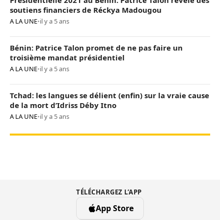
Présidentielle 2021 au Bénin: Patrice Talon révèle des
soutiens financiers de Réckya Madougou
A LA UNE
•
il y a 5 ans
Bénin: Patrice Talon promet de ne pas faire un
troisième mandat présidentiel
A LA UNE
•
il y a 5 ans
Tchad: les langues se délient (enfin) sur la vraie cause
de la mort d’Idriss Déby Itno
A LA UNE
•
il y a 5 ans
TÉLÉCHARGEZ L’APP
App Store