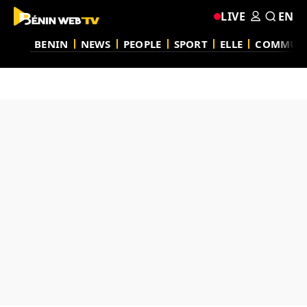
LIVE
EN
BENIN
NEWS
PEOPLE
SPORT
ELLE
COMMUN