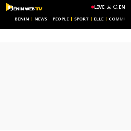
LIVE
EN
BENIN
NEWS
PEOPLE
SPORT
ELLE
COMMUN