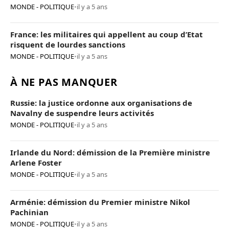
Poutine
MONDE - POLITIQUE
•
il y a 5 ans
France: les militaires qui appellent au coup d’Etat
risquent de lourdes sanctions
MONDE - POLITIQUE
•
il y a 5 ans
À NE PAS MANQUER
Russie: la justice ordonne aux organisations de
Navalny de suspendre leurs activités
MONDE - POLITIQUE
•
il y a 5 ans
Irlande du Nord: démission de la Première ministre
Arlene Foster
MONDE - POLITIQUE
•
il y a 5 ans
Arménie: démission du Premier ministre Nikol
Pachinian
MONDE - POLITIQUE
•
il y a 5 ans