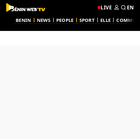
LIVE
EN
BENIN
NEWS
PEOPLE
SPORT
ELLE
COMMUN