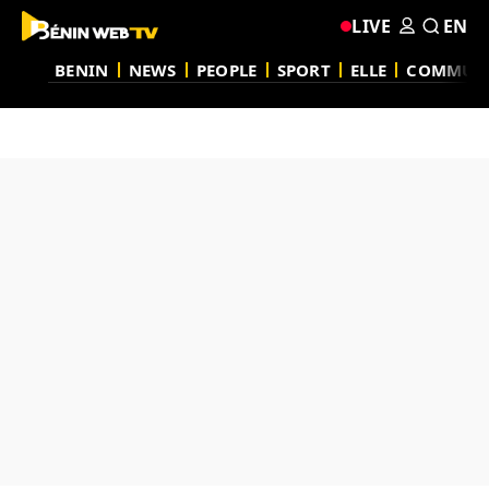
LIVE
EN
BENIN
NEWS
PEOPLE
SPORT
ELLE
COMMUN