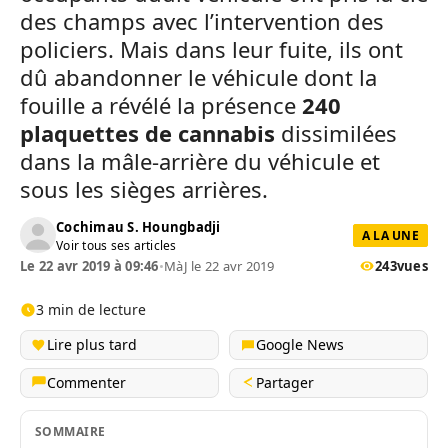
des champs avec l’intervention des
policiers. Mais dans leur fuite, ils ont
dû abandonner le véhicule dont la
fouille a révélé la présence
240
plaquettes de cannabis
dissimilées
dans la mâle-arrière du véhicule et
sous les sièges arrières.
Cochimau S. Houngbadji
A LA UNE
Voir tous ses articles
Le 22 avr 2019 à 09:46
•
MàJ le 22 avr 2019
243
vues
3 min de lecture
Lire plus tard
Google News
Commenter
Partager
SOMMAIRE