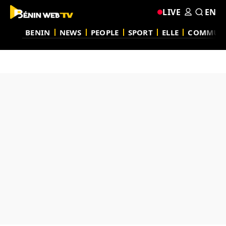
LIVE
EN
BENIN
NEWS
PEOPLE
SPORT
ELLE
COMMUN