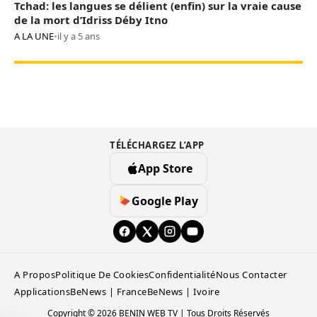
Tchad: les langues se délient (enfin) sur la vraie cause
de la mort d’Idriss Déby Itno
A LA UNE
•
il y a 5 ans
TÉLÉCHARGEZ L’APP
App Store
Google Play
A Propos
Politique De Cookies
Confidentialité
Nous Contacter
Applications
BeNews | France
BeNews | Ivoire
Copyright © 2026 BENIN WEB TV | Tous Droits Réservés