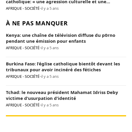
catholique: « une agression culturelle et une
provocation de trop »
AFRIQUE - SOCIÉTÉ
•
il y a 5 ans
À NE PAS MANQUER
Kenya: une chaîne de télévision diffuse du p0rno
pendant une émission pour enfants
AFRIQUE - SOCIÉTÉ
•
il y a 5 ans
Burkina Faso: l’église catholique bientôt devant les
tribunaux pour avoir incinéré des fétiches
AFRIQUE - SOCIÉTÉ
•
il y a 5 ans
Tchad: le nouveau président Mahamat Idriss Deby
victime d’usurpation d’identité
AFRIQUE - SOCIÉTÉ
•
il y a 5 ans