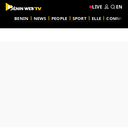
LIVE
EN
BENIN
NEWS
PEOPLE
SPORT
ELLE
COMMUN