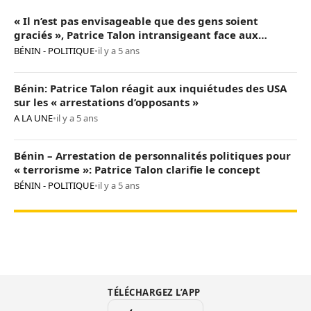
« Il n’est pas envisageable que des gens soient
graciés », Patrice Talon intransigeant face aux
« opposants terroristes »
BÉNIN - POLITIQUE
•
il y a 5 ans
Bénin: Patrice Talon réagit aux inquiétudes des USA
sur les « arrestations d’opposants »
A LA UNE
•
il y a 5 ans
Bénin – Arrestation de personnalités politiques pour
« terrorisme »: Patrice Talon clarifie le concept
BÉNIN - POLITIQUE
•
il y a 5 ans
TÉLÉCHARGEZ L’APP