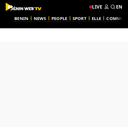
LIVE
EN
BENIN
NEWS
PEOPLE
SPORT
ELLE
COMMUN