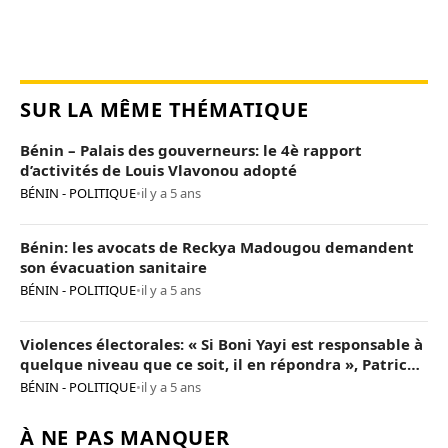
SUR LA MÊME THÉMATIQUE
Bénin – Palais des gouverneurs: le 4è rapport
d’activités de Louis Vlavonou adopté
BÉNIN - POLITIQUE
•
il y a 5 ans
Bénin: les avocats de Reckya Madougou demandent
son évacuation sanitaire
BÉNIN - POLITIQUE
•
il y a 5 ans
Violences électorales: « Si Boni Yayi est responsable à
quelque niveau que ce soit, il en répondra », Patrice
Talon
BÉNIN - POLITIQUE
•
il y a 5 ans
À NE PAS MANQUER