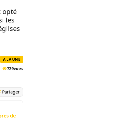
t opté
i les
églises
A LA UNE
729
vues
Partager
bres de