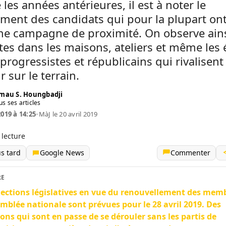
es années antérieures, il est à noter le
ment des candidats qui pour la plupart on
ne campagne de proximité. On observe ains
es dans les maisons, ateliers et même les 
 progressistes et républicains qui rivalisent
r sur le terrain.
mau S. Houngbadji
us ses articles
2019 à 14:25
•
MàJ le 20 avril 2019
 lecture
us tard
Google News
Commenter
RE
lections législatives en vue du renouvellement des mem
emblée nationale sont prévues pour le 28 avril 2019. Des
ions qui sont en passe de se dérouler sans les partis de