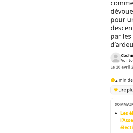
comme l
dévoue
pour u
descent
par les
d’ardeu
Cochi
Voir to
Le 20 avril 
2 min de
Lire pl
SOMMAI
Les é
l’Ass
élect