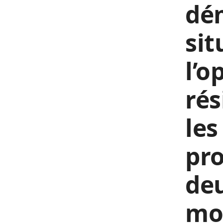
dé
sit
l’o
rés
les
pro
deu
mo