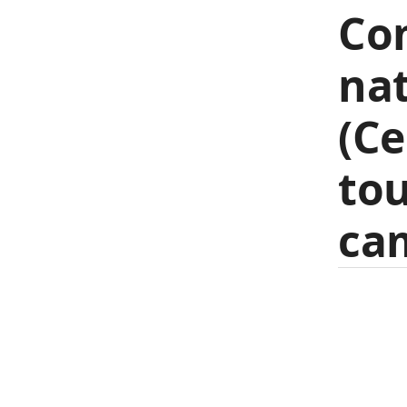
Co
na
(Ce
tou
cam