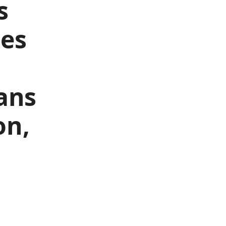
s
Des
sans
on,