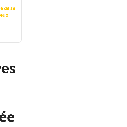
e de se
deux
ves
ée