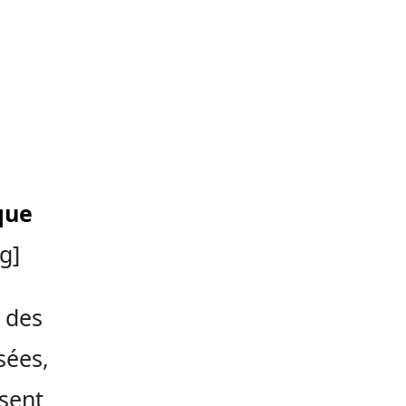
que
g]
 des
sées,
nsent