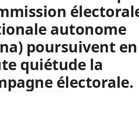
mmission électoral
tionale autonome
na) poursuivent en
te quiétude la
pagne électorale.