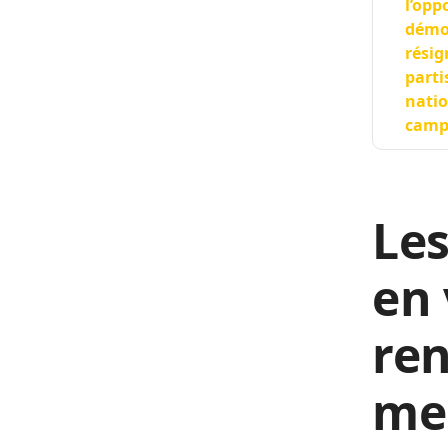
l’opp
démoc
résig
parti
natio
campa
Les
en
re
me