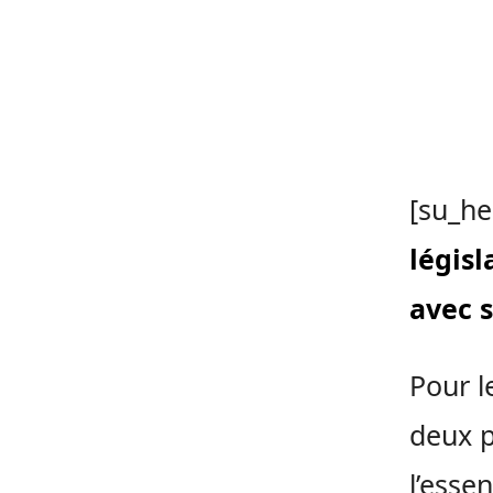
[su_he
législ
avec 
Pour 
deux p
l’esse