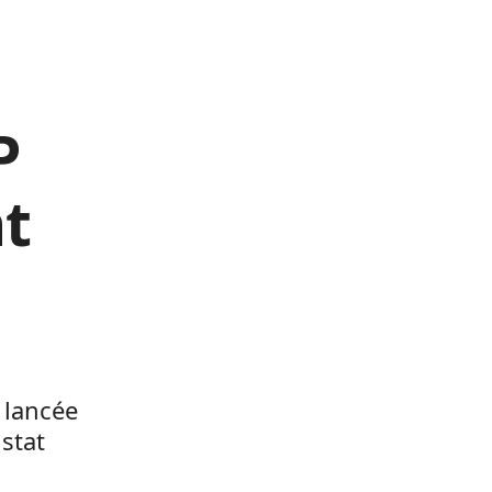
P
t
 lancée
stat