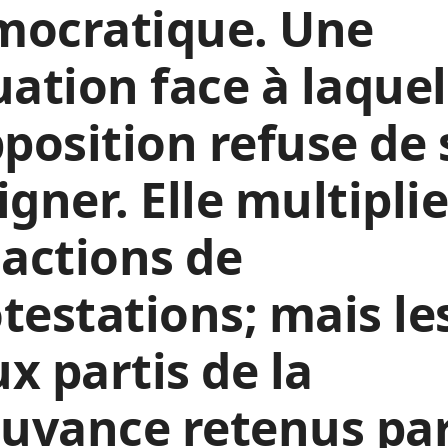
mocratique. Une
uation face à laquel
pposition refuse de 
igner. Elle multipli
 actions de
testations; mais le
x partis de la
uvance retenus par