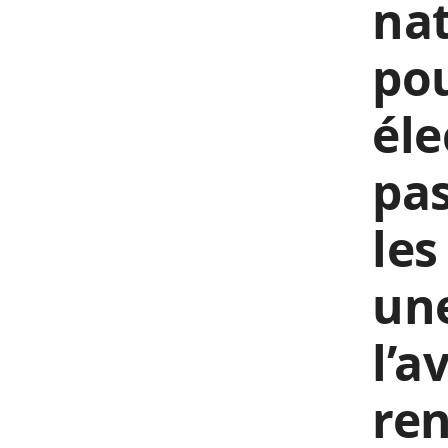
nat
pou
éle
pas
les
un
l’
re