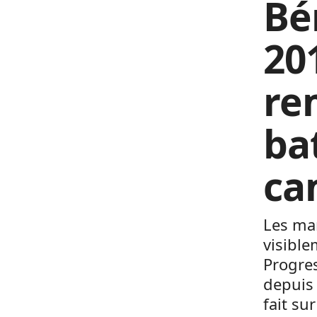
Bé
20
re
ba
ca
Les man
visible
Progres
depuis 
fait su