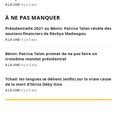
A LA UNE
•
il y a 5 ans
À NE PAS MANQUER
Présidentielle 2021 au Bénin: Patrice Talon révèle des
soutiens financiers de Réckya Madougou
A LA UNE
•
il y a 5 ans
Bénin: Patrice Talon promet de ne pas faire un
troisième mandat présidentiel
A LA UNE
•
il y a 5 ans
Tchad: les langues se délient (enfin) sur la vraie cause
de la mort d’Idriss Déby Itno
A LA UNE
•
il y a 5 ans