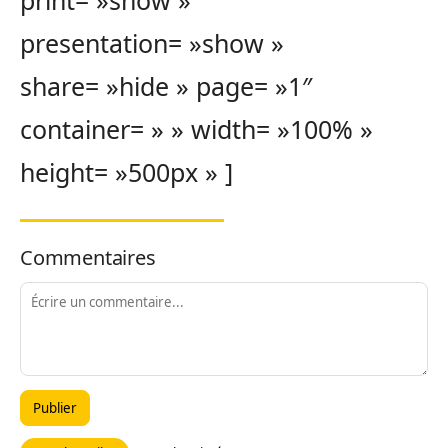
presentation= »show »
share= »hide » page= »1″
container= » » width= »100% »
height= »500px » ]
Commentaires
Publier