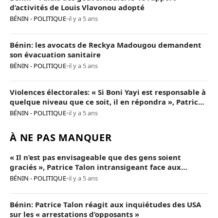
d’activités de Louis Vlavonou adopté
BÉNIN - POLITIQUE
•
il y a 5 ans
Bénin: les avocats de Reckya Madougou demandent
son évacuation sanitaire
BÉNIN - POLITIQUE
•
il y a 5 ans
Violences électorales: « Si Boni Yayi est responsable à
quelque niveau que ce soit, il en répondra », Patrice
Talon
BÉNIN - POLITIQUE
•
il y a 5 ans
À NE PAS MANQUER
« Il n’est pas envisageable que des gens soient
graciés », Patrice Talon intransigeant face aux
« opposants terroristes »
BÉNIN - POLITIQUE
•
il y a 5 ans
Bénin: Patrice Talon réagit aux inquiétudes des USA
sur les « arrestations d’opposants »