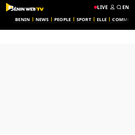
LIVE
EN
BENIN
NEWS
PEOPLE
SPORT
ELLE
COMMUN