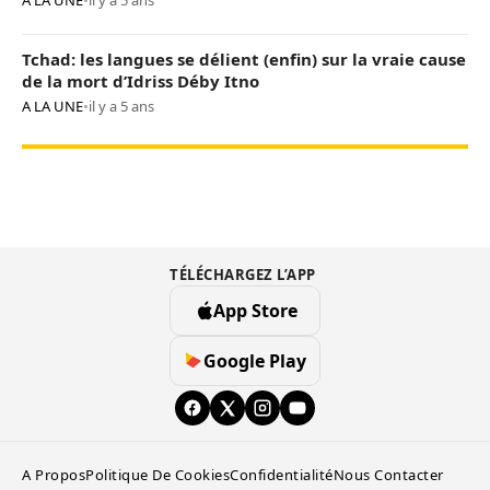
A LA UNE
•
il y a 5 ans
Tchad: les langues se délient (enfin) sur la vraie cause
de la mort d’Idriss Déby Itno
A LA UNE
•
il y a 5 ans
TÉLÉCHARGEZ L’APP
App Store
Google Play
A Propos
Politique De Cookies
Confidentialité
Nous Contacter