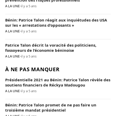
prévention des risques professionnels
A LA UNE
•
il y a 5 ans
Bénin: Patrice Talon réagit aux inquiétudes des USA
sur les « arrestations d’opposants »
A LA UNE
•
il y a 5 ans
Patrice Talon décrit la voracité des politiciens,
fossoyeurs de l’économie béninoise
A LA UNE
•
il y a 5 ans
À NE PAS MANQUER
Présidentielle 2021 au Bénin: Patrice Talon révèle des
soutiens financiers de Réckya Madougou
A LA UNE
•
il y a 5 ans
Bénin: Patrice Talon promet de ne pas faire un
troisième mandat présidentiel