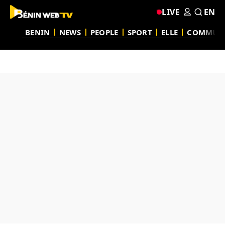
LIVE
EN
BENIN
NEWS
PEOPLE
SPORT
ELLE
COMMUN