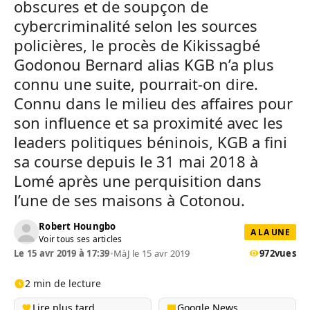
obscures et de soupçon de
cybercriminalité selon les sources
policières, le procès de Kikissagbé
Godonou Bernard alias KGB n’a plus
connu une suite, pourrait-on dire.
Connu dans le milieu des affaires pour
son influence et sa proximité avec les
leaders politiques béninois, KGB a fini
sa course depuis le 31 mai 2018 à
Lomé après une perquisition dans
l’une de ses maisons à Cotonou.
Robert Houngbo
A LA UNE
Voir tous ses articles
Le 15 avr 2019 à 17:39
•
MàJ le 15 avr 2019
972
vues
2 min de lecture
Lire plus tard
Google News