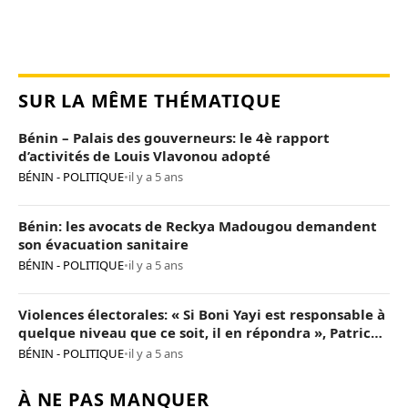
SUR LA MÊME THÉMATIQUE
Bénin – Palais des gouverneurs: le 4è rapport
d’activités de Louis Vlavonou adopté
BÉNIN - POLITIQUE
•
il y a 5 ans
Bénin: les avocats de Reckya Madougou demandent
son évacuation sanitaire
BÉNIN - POLITIQUE
•
il y a 5 ans
Violences électorales: « Si Boni Yayi est responsable à
quelque niveau que ce soit, il en répondra », Patrice
Talon
BÉNIN - POLITIQUE
•
il y a 5 ans
À NE PAS MANQUER