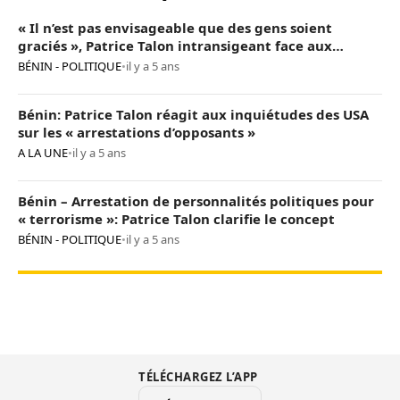
« Il n’est pas envisageable que des gens soient
graciés », Patrice Talon intransigeant face aux
« opposants terroristes »
BÉNIN - POLITIQUE
•
il y a 5 ans
Bénin: Patrice Talon réagit aux inquiétudes des USA
sur les « arrestations d’opposants »
A LA UNE
•
il y a 5 ans
Bénin – Arrestation de personnalités politiques pour
« terrorisme »: Patrice Talon clarifie le concept
BÉNIN - POLITIQUE
•
il y a 5 ans
TÉLÉCHARGEZ L’APP