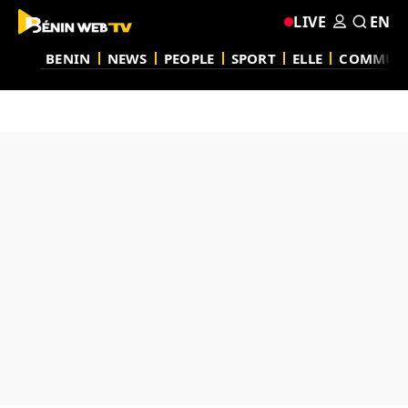
LIVE
EN
BENIN
NEWS
PEOPLE
SPORT
ELLE
COMMUN