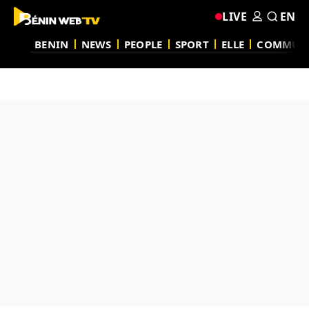
LIVE
EN
BENIN
NEWS
PEOPLE
SPORT
ELLE
COMMUN