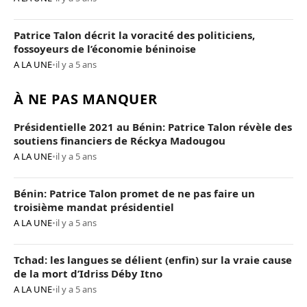
Patrice Talon décrit la voracité des politiciens,
fossoyeurs de l’économie béninoise
A LA UNE
•
il y a 5 ans
À NE PAS MANQUER
Présidentielle 2021 au Bénin: Patrice Talon révèle des
soutiens financiers de Réckya Madougou
A LA UNE
•
il y a 5 ans
Bénin: Patrice Talon promet de ne pas faire un
troisième mandat présidentiel
A LA UNE
•
il y a 5 ans
Tchad: les langues se délient (enfin) sur la vraie cause
de la mort d’Idriss Déby Itno
A LA UNE
•
il y a 5 ans