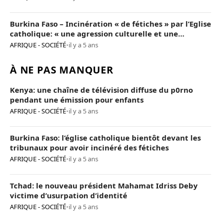
Burkina Faso – Incinération « de fétiches » par l’Eglise
catholique: « une agression culturelle et une
provocation de trop »
AFRIQUE - SOCIÉTÉ
•
il y a 5 ans
À NE PAS MANQUER
Kenya: une chaîne de télévision diffuse du p0rno
pendant une émission pour enfants
AFRIQUE - SOCIÉTÉ
•
il y a 5 ans
Burkina Faso: l’église catholique bientôt devant les
tribunaux pour avoir incinéré des fétiches
AFRIQUE - SOCIÉTÉ
•
il y a 5 ans
Tchad: le nouveau président Mahamat Idriss Deby
victime d’usurpation d’identité
AFRIQUE - SOCIÉTÉ
•
il y a 5 ans