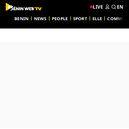
LIVE
EN
BENIN
NEWS
PEOPLE
SPORT
ELLE
COMMUN