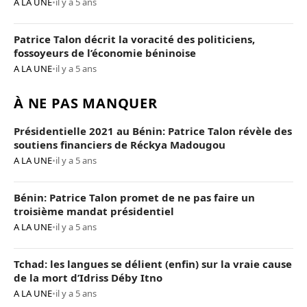
A LA UNE
•
il y a 5 ans
Patrice Talon décrit la voracité des politiciens,
fossoyeurs de l’économie béninoise
A LA UNE
•
il y a 5 ans
À NE PAS MANQUER
Présidentielle 2021 au Bénin: Patrice Talon révèle des
soutiens financiers de Réckya Madougou
A LA UNE
•
il y a 5 ans
Bénin: Patrice Talon promet de ne pas faire un
troisième mandat présidentiel
A LA UNE
•
il y a 5 ans
Tchad: les langues se délient (enfin) sur la vraie cause
de la mort d’Idriss Déby Itno
A LA UNE
•
il y a 5 ans