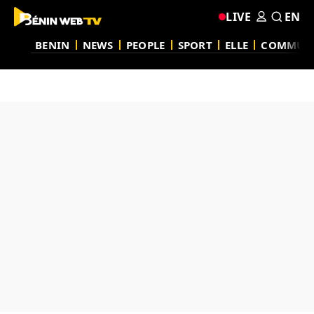
LIVE
EN
BENIN
NEWS
PEOPLE
SPORT
ELLE
COMMUN