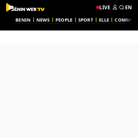
LIVE
EN
BENIN
NEWS
PEOPLE
SPORT
ELLE
COMMUN