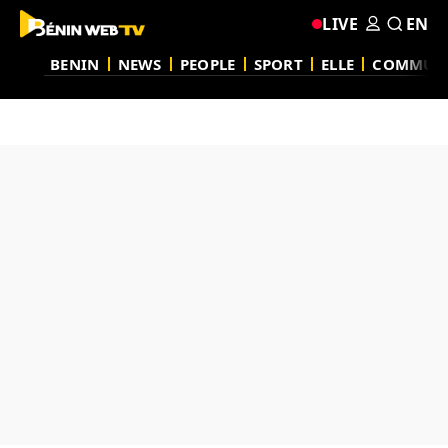
LIVE
EN
BENIN
NEWS
PEOPLE
SPORT
ELLE
COMMUN