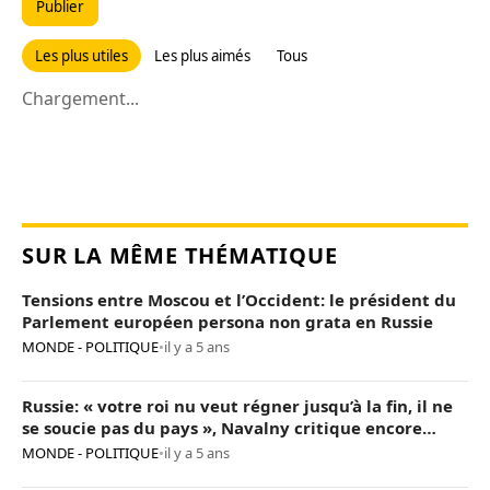
Publier
Les plus utiles
Les plus aimés
Tous
Chargement...
SUR LA MÊME THÉMATIQUE
Tensions entre Moscou et l’Occident: le président du
Parlement européen persona non grata en Russie
MONDE - POLITIQUE
•
il y a 5 ans
Russie: « votre roi nu veut régner jusqu’à la fin, il ne
se soucie pas du pays », Navalny critique encore
Poutine
MONDE - POLITIQUE
•
il y a 5 ans