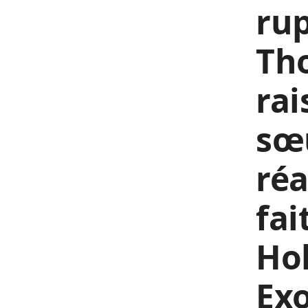
rup
Th
rai
sœu
réa
fai
Hol
Exo