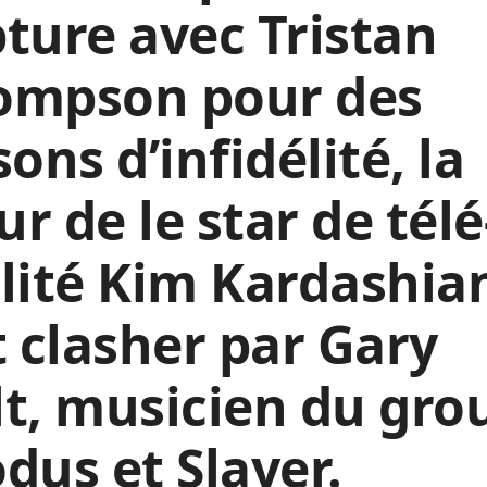
ture avec Tristan
ompson pour des
sons d’infidélité, la
r de le star de télé
lité Kim Kardashia
t clasher par Gary
t, musicien du gro
dus et Slayer.