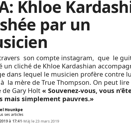
A: Khloe Kardash
ashée par un
sicien
 travers son compte instagram, que le guit
ié un cliché de Khloe Kardashian accompag
 dans lequel le musicien profère contre lu
 à la mère de True Thompson. On peut lire 
 de Gary Holt
« Souvenez-vous, vous n’êt
 mais simplement pauvres.»
el Hounkpe
us ses articles
2019 à 17:41
•
MàJ le 23 mars 2019