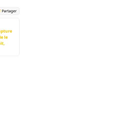
Partager
upture
e le
lt,
s