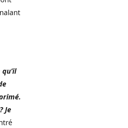
gnalant
qu’il
de
primé.
? Je
ntré