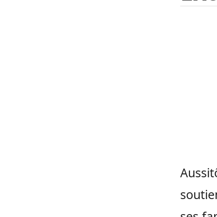
Aussit
soutie
ses fa