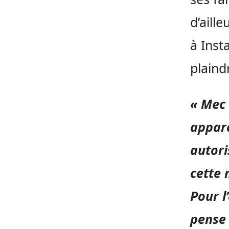
d’aille
à Inst
plaind
« Mec
appare
autori
cette 
Pour l
pense 