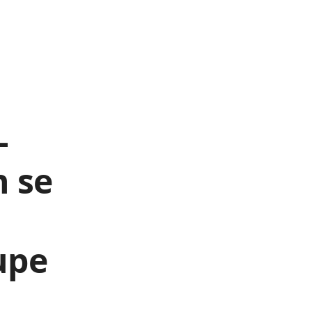
-
n se
upe