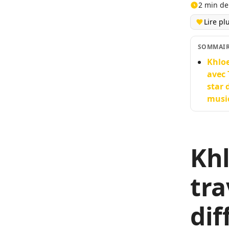
2 min de
Lire pl
SOMMAI
Khloe
avec 
star 
music
Kh
tr
dif