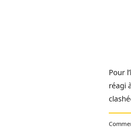
Pour l
réagi 
clashé
Commen