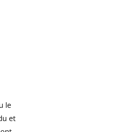
u le
du et
 ont