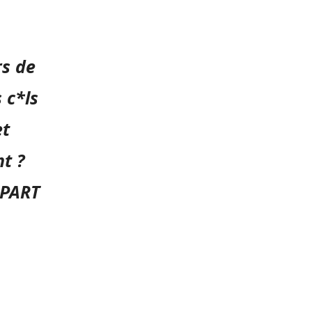
rs de
 c*ls
et
nt ?
 PART