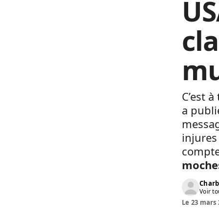
US
cl
mu
C’est à
a publ
message
injures
compte
moches
Charb
Voir to
Le 23 mars 