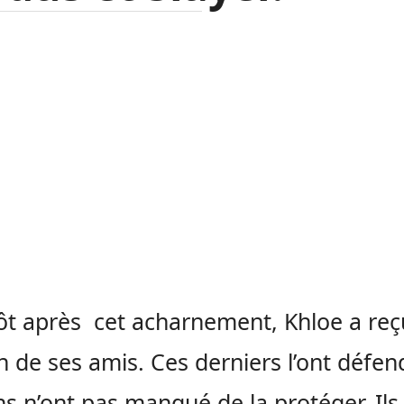
ôt après cet acharnement, Khloe a reç
n de ses amis. Ces derniers l’ont défen
ns n’ont pas manqué de la protéger. Ils