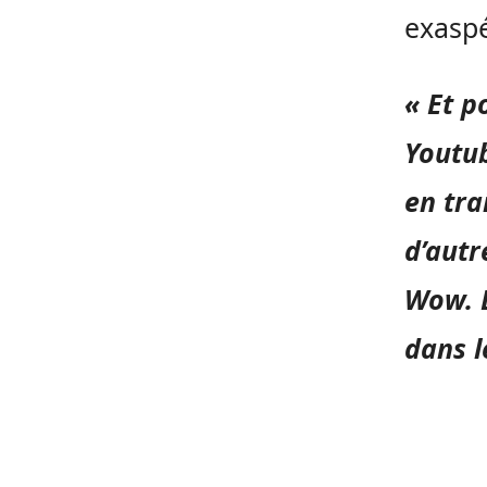
exaspé
« Et p
Youtub
en tra
d’autr
Wow. E
dans le