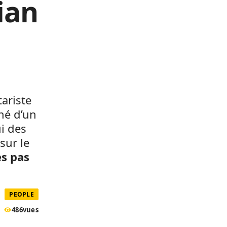
ian
ariste
né d’un
i des
sur le
es pas
PEOPLE
486
vues