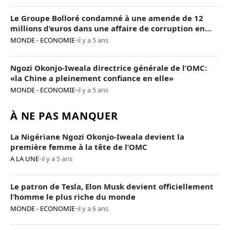
Le Groupe Bolloré condamné à une amende de 12
millions d’euros dans une affaire de corruption en
Afrique
MONDE - ECONOMIE
•
il y a 5 ans
Ngozi Okonjo-Iweala directrice générale de l’OMC:
«la Chine a pleinement confiance en elle»
MONDE - ECONOMIE
•
il y a 5 ans
À NE PAS MANQUER
La Nigériane Ngozi Okonjo-Iweala devient la
première femme à la tête de l’OMC
A LA UNE
•
il y a 5 ans
Le patron de Tesla, Elon Musk devient officiellement
l’homme le plus riche du monde
MONDE - ECONOMIE
•
il y a 6 ans