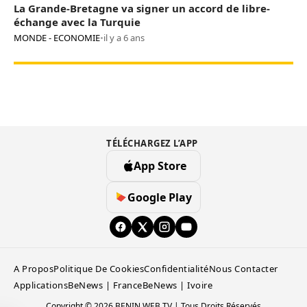
La Grande-Bretagne va signer un accord de libre-
échange avec la Turquie
MONDE - ECONOMIE
•
il y a 6 ans
TÉLÉCHARGEZ L’APP
App Store
Google Play
A Propos
Politique De Cookies
Confidentialité
Nous Contacter
Applications
BeNews | France
BeNews | Ivoire
Copyright © 2026 BENIN WEB TV | Tous Droits Réservés