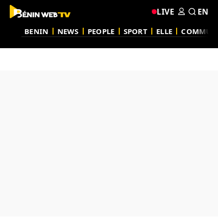
LIVE
EN
BENIN
NEWS
PEOPLE
SPORT
ELLE
COMMUN