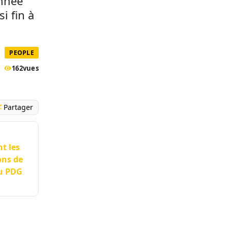
année
i fin à
PEOPLE
162
vues
Partager
t les
ons de
du PDG