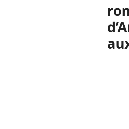
ro
d’
aux