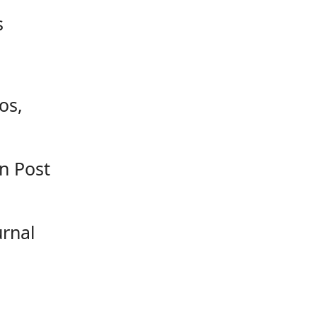
s
os,
n Post
urnal