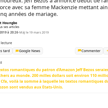
moureux. Jeff Bezos a annoncé début de l’
orce avec sa femme Mackenzie mettant ains
cinq années de mariage.
t Houngbo
us ses articles
2019 à 20:26
•
MàJ le 19 mars 2019
 lecture
us tard
Google News
Commenter
RE
extos romantiques du patron d’Amazon Jeff Bezos seraien
chers au monde. 200 milles dollars soit environ 110 milli
 Cfa, voilà la somme à laquelle les textos romantiques 
zon sont vendus aux Etats-Unis.