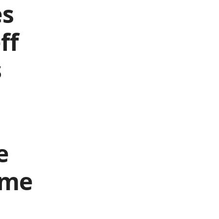
es
ff
s
e
mme