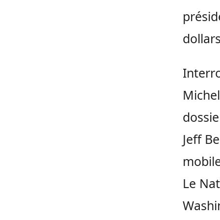
présid
dollars
Interr
Michel
dossie
Jeff B
mobile
Le Nat
Washin