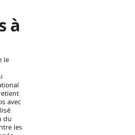
s à
 le
i
tional
retient
os avec
lisé
n du
tre les