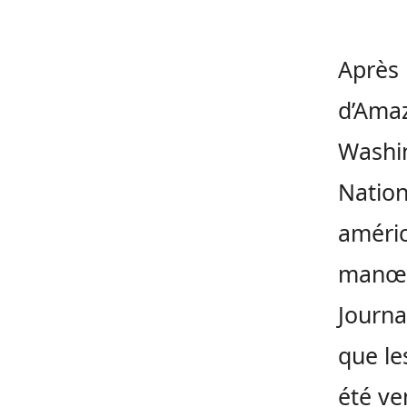
Après 
d’Amaz
Washin
Nation
améric
manœuv
Journa
que le
été ve