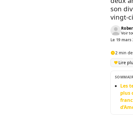
deux a
son div
vingt-
Rober
Voir to
Le 19 mars 
2 min de
Lire pl
SOMMAI
Les t
plus 
franc
d’Amo