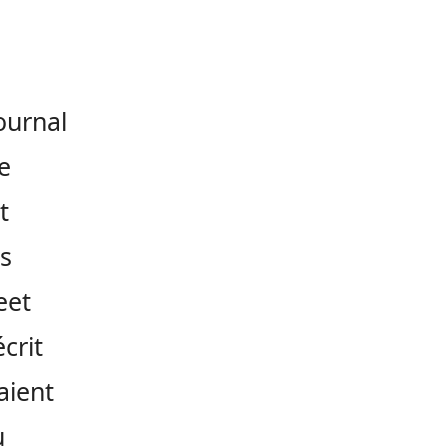
ournal
e
t
s
eet
crit
aient
u