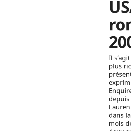
US
ro
20
Il s’ag
plus ri
présent
exprim
Enquire
depuis 
Lauren
dans la
mois de