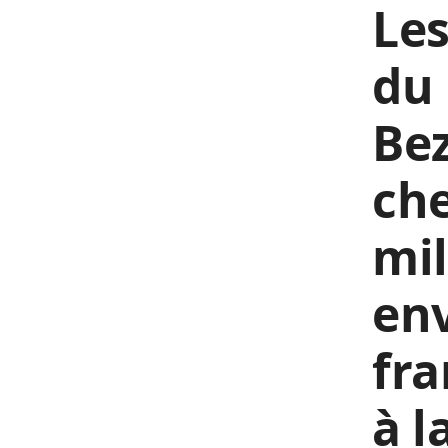
Les
du 
Bez
che
mil
env
fra
à l