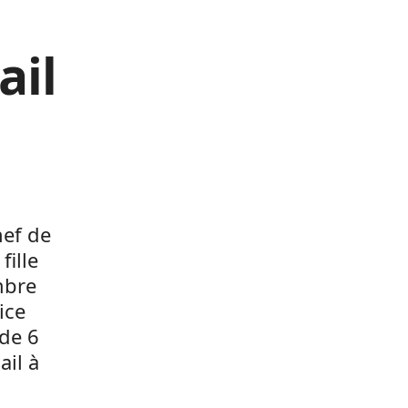
ail
hef de
fille
mbre
ice
 de 6
ail à