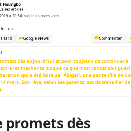
t Houngbo
us ses articles
2019 à 20:56
•
MàJ le 16 mars 2019
 lecture
us tard
Google News
Commenter
RE
promets dès aujourd’hui et pour toujours de continuer à
ttre les méchants jusqu’à ce que mon cancer soit guéri 
claration qui a été faite par Abigail, une petite fille de 6 
 14 mars. Son rêve, selon ses parents, est de travailler da
e.
e promets dès