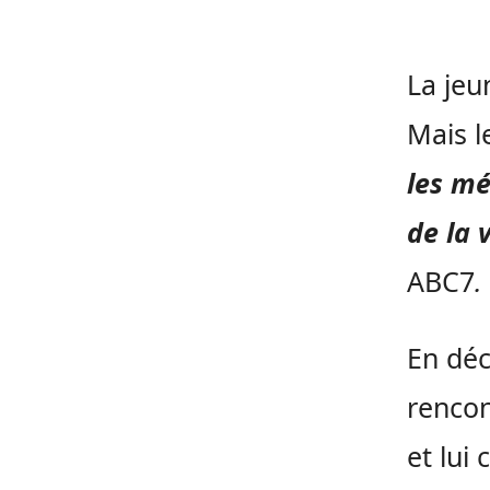
La jeu
Mais l
les mé
de la 
ABC7
.
En déc
rencon
et lui 