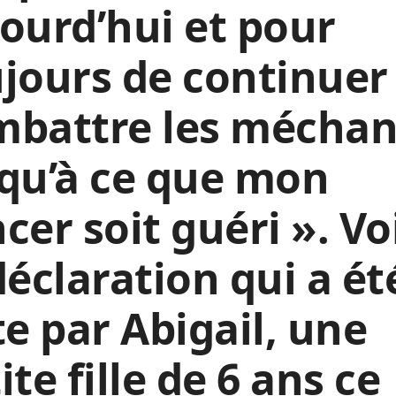
ourd’hui et pour
jours de continuer
mbattre les méchan
qu’à ce que mon
cer soit guéri ». Vo
déclaration
qui a ét
te par
Abigail, une
ite fille de 6 ans ce