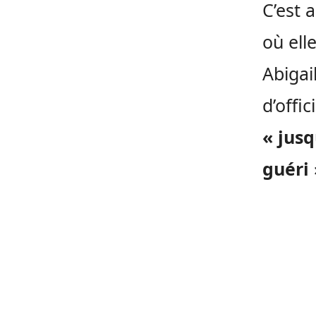
C’est 
où ell
Abigai
d’offi
« jus
guéri 