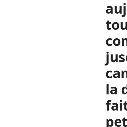
auj
tou
co
jus
can
la 
fai
pet