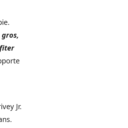
ie.
 gros,
fiter
apporte
vey Jr.
 ans.