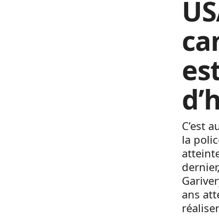
US
ca
est
d’
C’est a
la poli
atteint
dernier
Garivery
ans att
réalise