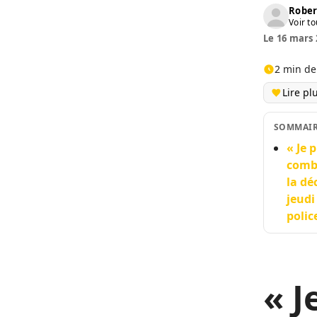
Rober
Voir to
Le 16 mars 
2 min de
Lire pl
SOMMAI
« Je 
comba
la dé
jeudi
polic
«
J