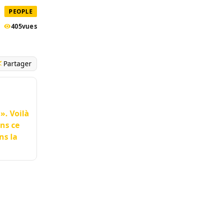
PEOPLE
405
vues
Partager
». Voilà
ans ce
ns la