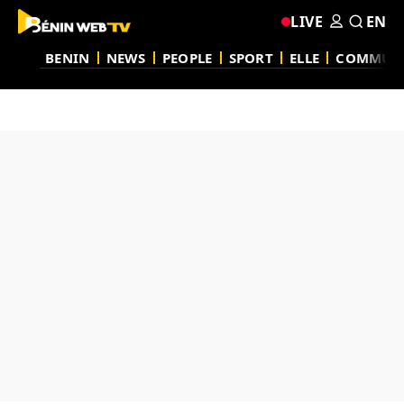
LIVE
EN
BENIN
NEWS
PEOPLE
SPORT
ELLE
COMMUN