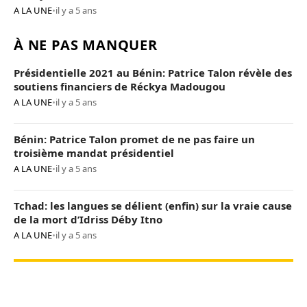
A LA UNE
•
il y a 5 ans
À NE PAS MANQUER
Présidentielle 2021 au Bénin: Patrice Talon révèle des
soutiens financiers de Réckya Madougou
A LA UNE
•
il y a 5 ans
Bénin: Patrice Talon promet de ne pas faire un
troisième mandat présidentiel
A LA UNE
•
il y a 5 ans
Tchad: les langues se délient (enfin) sur la vraie cause
de la mort d’Idriss Déby Itno
A LA UNE
•
il y a 5 ans