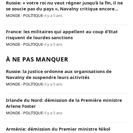
Russie: « votre roi nu veut régner jusqu’à la fin, il ne
se soucie pas du pays », Navalny critique encore
Poutine
MONDE - POLITIQUE
•
il y a 5 ans
France: les militaires qui appellent au coup d’Etat
risquent de lourdes sanctions
MONDE - POLITIQUE
•
il y a 5 ans
À NE PAS MANQUER
Russie: la justice ordonne aux organisations de
Navalny de suspendre leurs activités
MONDE - POLITIQUE
•
il y a 5 ans
Irlande du Nord: démission de la Première ministre
Arlene Foster
MONDE - POLITIQUE
•
il y a 5 ans
Arménie: démission du Premier ministre Nikol