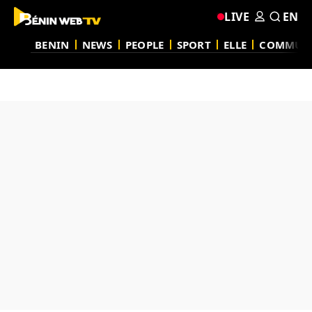
LIVE
EN
BENIN
NEWS
PEOPLE
SPORT
ELLE
COMMUN