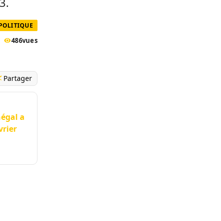
3.
POLITIQUE
486
vues
Partager
égal a
vrier