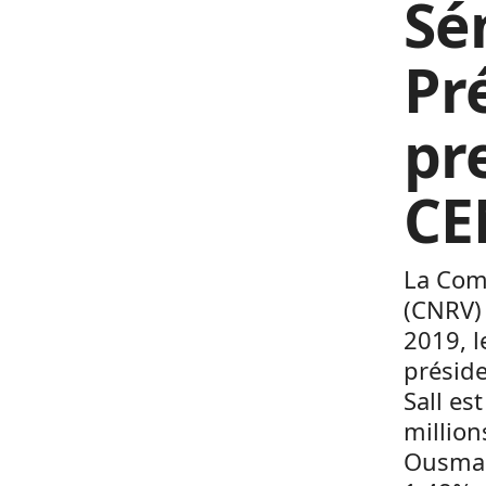
Sé
Pré
pr
CE
La Com
(CNRV) 
2019, l
préside
Sall es
million
Ousman