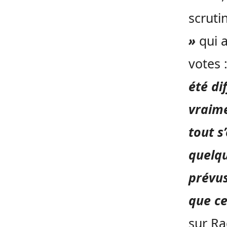
scruti
»
qui a
votes 
été di
vraime
tout s
quelq
prévus
que ce
sur Ra