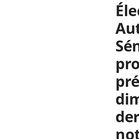
Éle
Au
Sén
pro
pré
dim
der
no