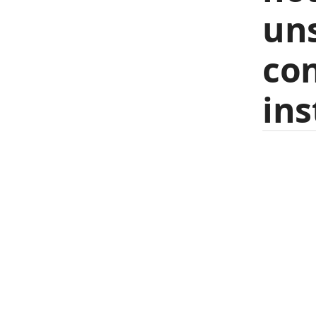
uns
co
ins