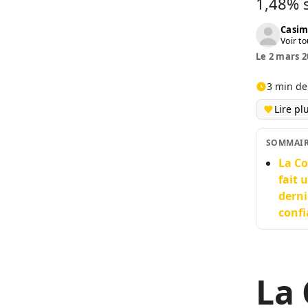
1,48% s
Casim
Voir to
Le 2 mars 2
3 min de
Lire pl
SOMMAI
La Co
fait 
derni
confi
La