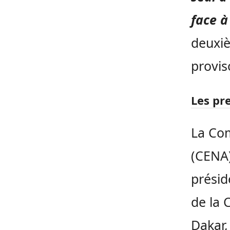
face à
deuxiè
provis
Les pr
La Com
(CENA)
présid
de la 
Dakar,