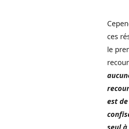
Cepend
ces ré
le pre
recour
aucune
recour
est de
confis
seul à