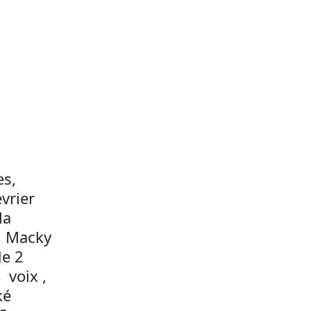
a
es,
vrier
la
V, Macky
de 2
 voix ,
ké