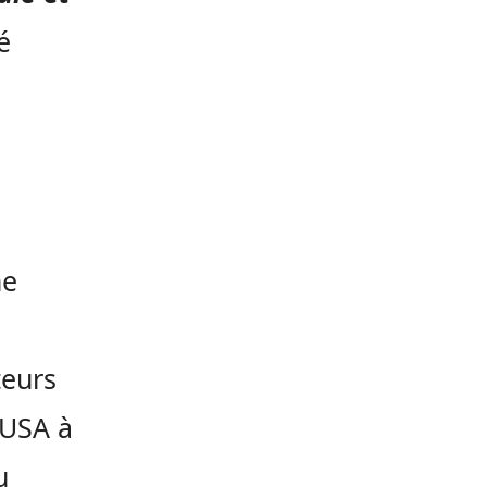
é
me
teurs
 USA à
u