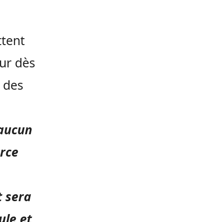
ttent
ur dès
e des
 aucun
orce
t sera
ule et