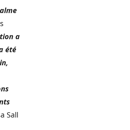
calme
es
tion a
 a été
in,
ons
nts
a Sall