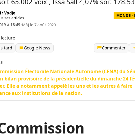
oit 65.002 voix , Issa Sall 4,07% soit 178.53
ir Vodjo
MONDE - 
us ses articles
019 à 18:49
•
MàJ le 7 août 2020
 lecture
us tard
Google News
Commenter
RE
mmission Électorale Nationale Autonome (CENA) du Sén
un bilan provisoire de la présidentielle du dimanche 24 fé
er. Elle a notamment appelé les uns et les autres à faire
ance aux institutions de la nation.
 Commission