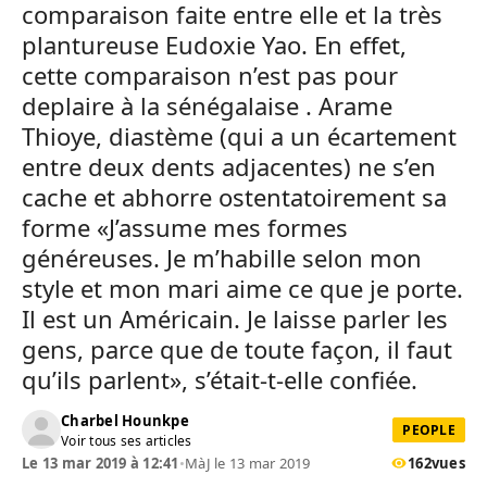
comparaison faite entre elle et la très
plantureuse Eudoxie Yao. En effet,
cette comparaison n’est pas pour
deplaire à la sénégalaise . Arame
Thioye, diastème (qui a un écartement
entre deux dents adjacentes) ne s’en
cache et abhorre ostentatoirement sa
forme «J’assume mes formes
généreuses. Je m’habille selon mon
style et mon mari aime ce que je porte.
Il est un Américain. Je laisse parler les
gens, parce que de toute façon, il faut
qu’ils parlent», s’était-t-elle confiée.
Charbel Hounkpe
PEOPLE
Voir tous ses articles
Le 13 mar 2019 à 12:41
•
MàJ le 13 mar 2019
162
vues