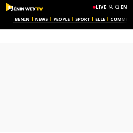
LIVE
EN
BENIN
NEWS
PEOPLE
SPORT
ELLE
COMMUN