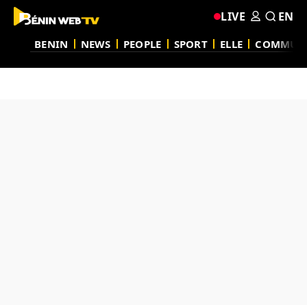
LIVE
EN
BENIN
NEWS
PEOPLE
SPORT
ELLE
COMMUN