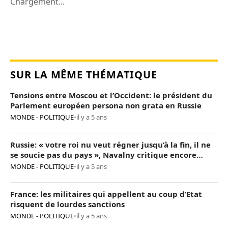
Chargement...
SUR LA MÊME THÉMATIQUE
Tensions entre Moscou et l’Occident: le président du
Parlement européen persona non grata en Russie
MONDE - POLITIQUE
•
il y a 5 ans
Russie: « votre roi nu veut régner jusqu’à la fin, il ne
se soucie pas du pays », Navalny critique encore
Poutine
MONDE - POLITIQUE
•
il y a 5 ans
France: les militaires qui appellent au coup d’Etat
risquent de lourdes sanctions
MONDE - POLITIQUE
•
il y a 5 ans