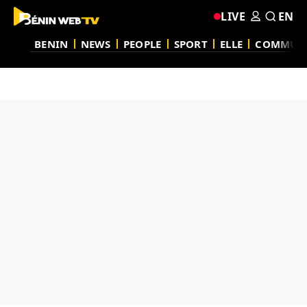
LIVE
EN
BENIN
NEWS
PEOPLE
SPORT
ELLE
COMMUN