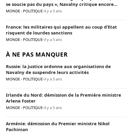
se soucie pas du pays », Navalny critique encore
Poutine
MONDE - POLITIQUE
•
il y a 5 ans
France: les militaires qui appellent au coup d’Etat
risquent de lourdes sanctions
MONDE - POLITIQUE
•
il y a 5 ans
À NE PAS MANQUER
Russie: la justice ordonne aux organisations de
Navalny de suspendre leurs activités
MONDE - POLITIQUE
•
il y a 5 ans
Irlande du Nord: démission de la Première ministre
Arlene Foster
MONDE - POLITIQUE
•
il y a 5 ans
Arménie: démission du Premier ministre Nikol
Pachinian