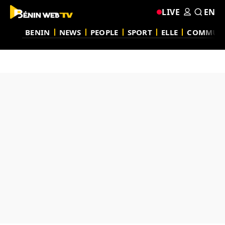
LIVE
EN
BENIN
NEWS
PEOPLE
SPORT
ELLE
COMMUN