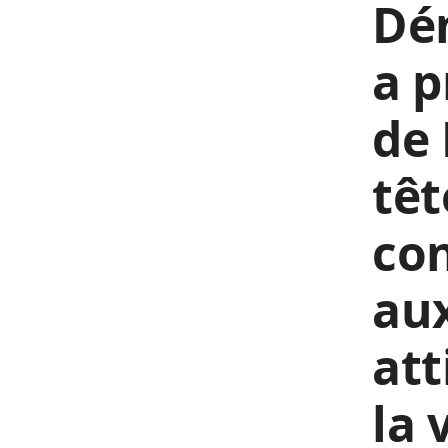
Dé
a p
de 
têt
con
aux
att
la 