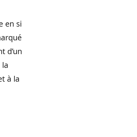
e en si
marqué
nt d’un
 la
t à la