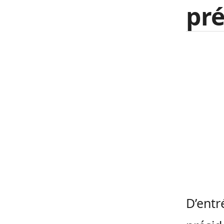
pré
D’entr