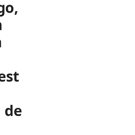
go,
n
a
est
 de