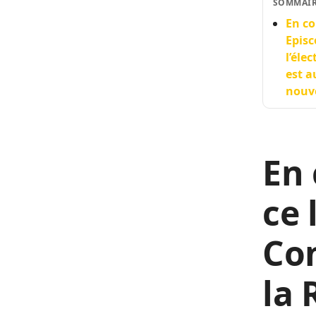
SOMMAI
En co
Episc
l’éle
est a
nouve
En 
ce 
Con
la 