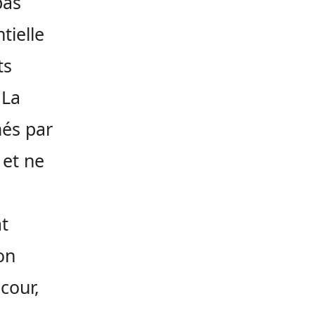
pas
tielle
ts
 La
més par
 et ne
at
on
 cour,