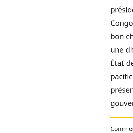
présid
Congo.
bon ch
une di
État de
pacifi
présen
gouver
Commen