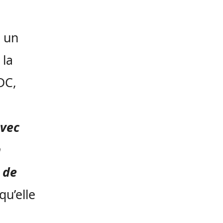
t un
 la
DC,
avec
n
 de
qu’elle