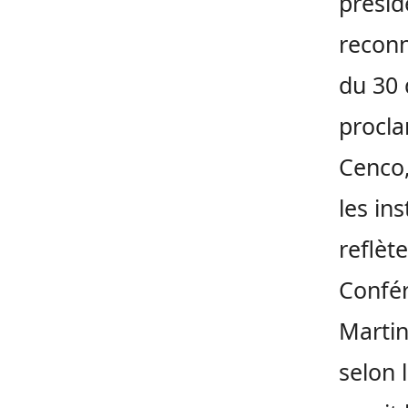
présid
reconn
du 30 
procla
Cenco,
les in
reflète
Confér
Martin
selon 