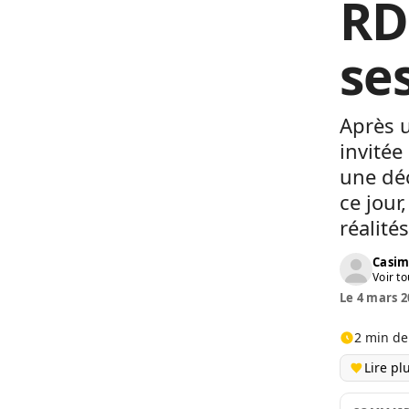
RD
se
Après 
invitée
une déc
ce jour
réalité
Casim
Voir to
Le 4 mars 2
2 min de
Lire pl