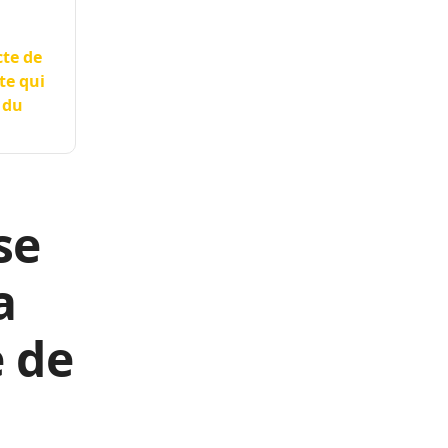
cte de
cte qui
 du
se
a
 de