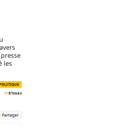
e
u
ravers
 presse
é les
POLITIQUE
81
vues
Partager