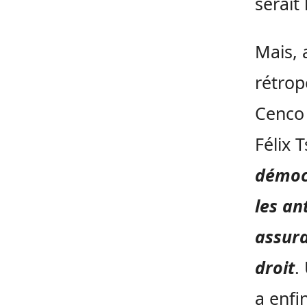
serait
Mais, 
rétrop
Cenco 
Félix 
démoc
les an
assur
droit
.
a enfi