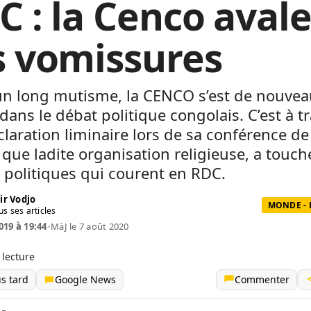
C : la Cenco aval
s vomissures
un long mutisme, la CENCO s’est de nouvea
 dans le débat politique congolais. C’est à t
laration liminaire lors de sa conférence de
, que ladite organisation religieuse, a touch
s politiques qui courent en RDC.
ir Vodjo
MONDE - 
us ses articles
019 à 19:44
•
MàJ le 7 août 2020
 lecture
us tard
Google News
Commenter