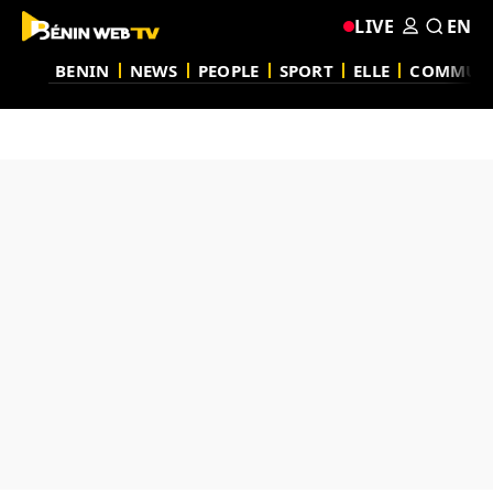
LIVE
EN
BENIN
NEWS
PEOPLE
SPORT
ELLE
COMMUN