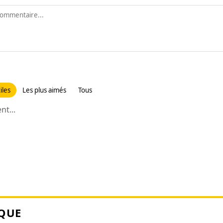
iles
Les plus aimés
Tous
t...
QUE