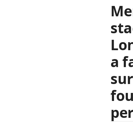
Mer
st
Lo
a f
sur
fou
per