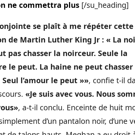
n ne commettra plus
[/su_heading]
njointe se plaît à me répéter cette
on de Martin Luther King Jr : « La no
t pas chasser la noirceur. Seule la
e le peut. La haine ne peut chasser 
 Seul l’amour le peut »»
, confie t-il d
scours.
«Je suis avec vous. Nous so
vous»
, a-t-il conclu. Enceinte de huit mo
simplement d’un pantalon noir, d’une v
et de talons hauts, Meghan a eu droit 