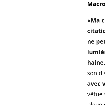
Macro
«Ma co
citati
ne peu
lumièr
haine.
son di
avec 
vêtue 
bleue 