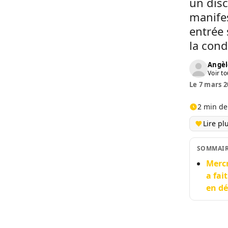
un disc
manifes
entrée 
la cond
Angèl
Voir to
Le 7 mars 2
2 min de
Lire pl
SOMMAI
Merc
a fai
en dé