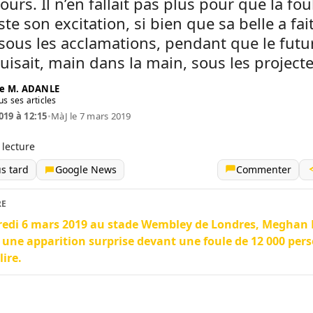
ours. Il n’en fallait pas plus pour que la fou
te son excitation, si bien que sa belle a fai
sous les acclamations, pendant que le futu
uisait, main dans la main, sous les projecte
e M. ADANLE
us ses articles
019 à 12:15
•
MàJ le 7 mars 2019
 lecture
us tard
Google News
Commenter
RE
redi 6 mars 2019 au stade Wembley de Londres, Meghan
t une apparition surprise devant une foule de 12 000 per
lire.