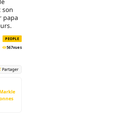
le
t son
r papa
urs.
PEOPLE
567
vues
Partager
 Markle
sonnes