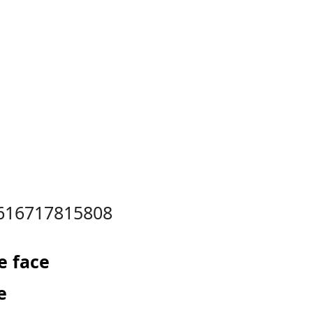
1616717815808
e face
e