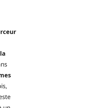
irceur
la
ans
mmes
is,
este
à un