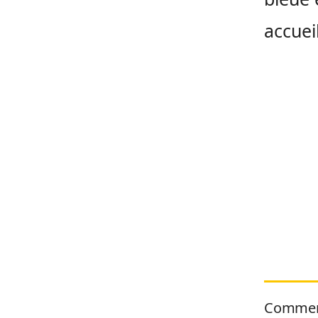
accuei
Commen