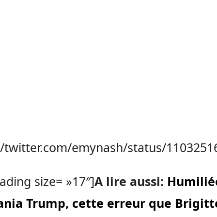
://twitter.com/emynash/status/110325
ading size= »17″]
A lire aussi:
Humilié
ania Trump, cette erreur que Brigitt