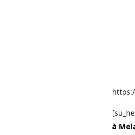
https
[su_he
à Mel