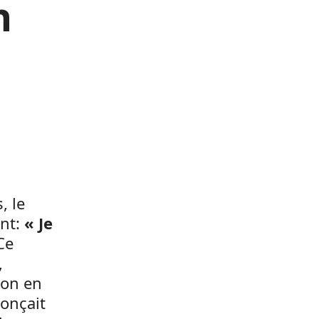
n
n
, le
ant:
« Je
Ce
,
ion en
onçait