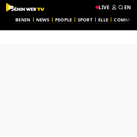
LIVE
EN
BENIN
NEWS
PEOPLE
SPORT
ELLE
COMMUN