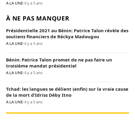
A LA UNE
•
il y a 5 ans
À NE PAS MANQUER
Présidentielle 2021 au Bénin: Patrice Talon révèle des
soutiens financiers de Réckya Madougou
A LA UNE
•
il y a 5 ans
Bénin: Patrice Talon promet de ne pas faire un
troisième mandat présidentiel
A LA UNE
•
il y a 5 ans
Tchad: les langues se délient (enfin) sur la vraie cause
de la mort d’Idriss Déby Itno
A LA UNE
•
il y a 5 ans