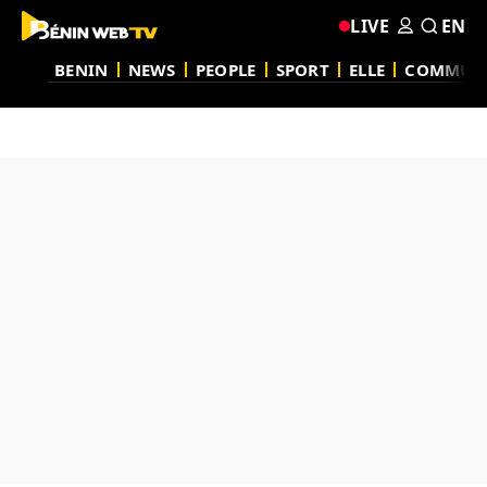
LIVE
EN
BENIN
NEWS
PEOPLE
SPORT
ELLE
COMMUN