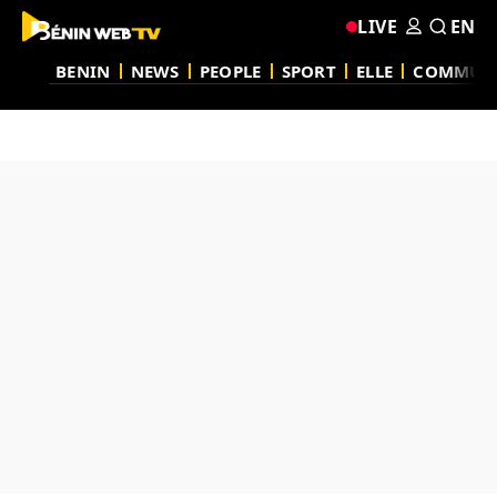
LIVE
EN
BENIN
NEWS
PEOPLE
SPORT
ELLE
COMMUN