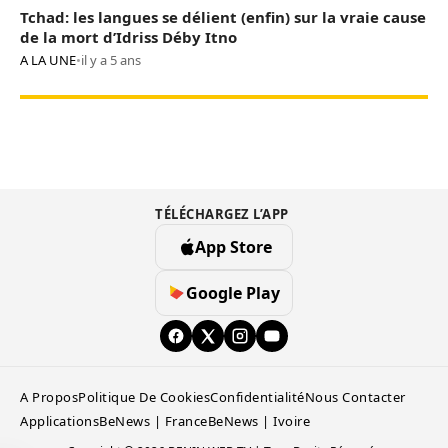
Tchad: les langues se délient (enfin) sur la vraie cause
de la mort d’Idriss Déby Itno
A LA UNE
•
il y a 5 ans
TÉLÉCHARGEZ L’APP
App Store
Google Play
A Propos
Politique De Cookies
Confidentialité
Nous Contacter
Applications
BeNews | France
BeNews | Ivoire