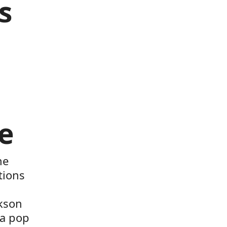
s
e
ne
tions
ckson
la pop