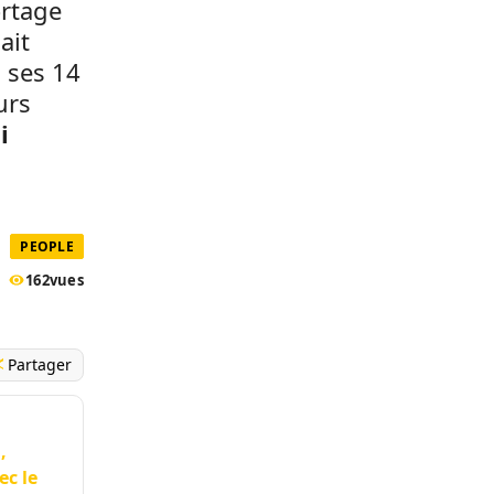
ortage
ait
à ses 14
urs
i
PEOPLE
162
vues
Partager
,
ec le