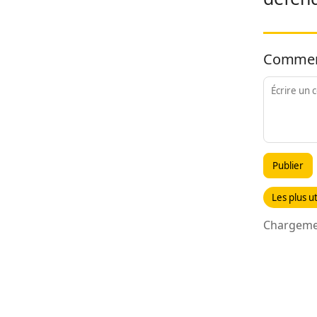
Commen
Publier
Les plus ut
Chargemen