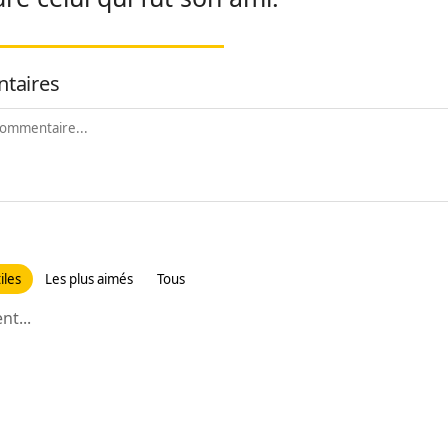
taires
iles
Les plus aimés
Tous
t...