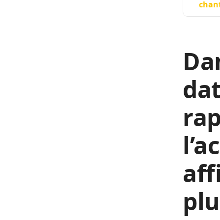
chant
Da
dat
rap
l’a
aff
plu