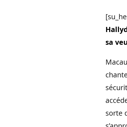
[su_he
Hallyd
sa veu
Macaul
chante
sécuri
accéde
sorte 
s’appr