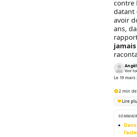
contre 
datant 
avoir d
ans, da
rapport
jamais 
racontai
Angèl
Voir to
Le 19 mars 
2 min de
Lire pl
SOMMAI
Dans 
l’act