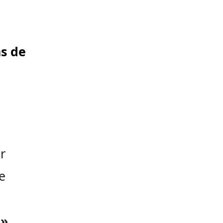
ns de
r
e
 »