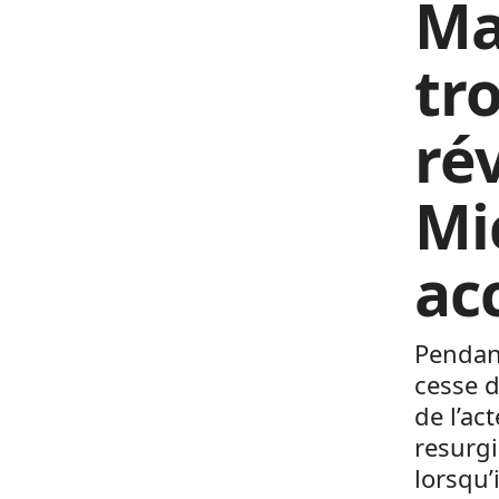
Ma
tr
ré
Mi
ac
Pendan
cesse d
de l’ac
resurgi
lorsqu’