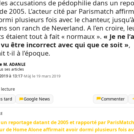
les accusations de pédophilie dans un rep
de 2005. L’acteur cité par Parismatch affirm
ormi plusieurs fois avec le chanteur, jusqu’
ns son ranch de Neverland. A l’en croire, le
s étaient tout à fait « normaux ».
« Je ne l’a
vu être incorrect avec qui que ce soit »
,
t t-il à l’époque.
e M. ADANLE
us ses articles
2019 à 13:17
•
MàJ le 19 mars 2019
 lecture
us tard
Google News
Commenter
RE
un reportage datant de 2005 et rapporté par ParisMatch
eur de Home Alone affirmait avoir dormi plusieurs fois av