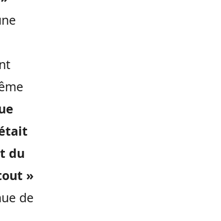
une
nt
même
que
était
t du
tout »
inue de