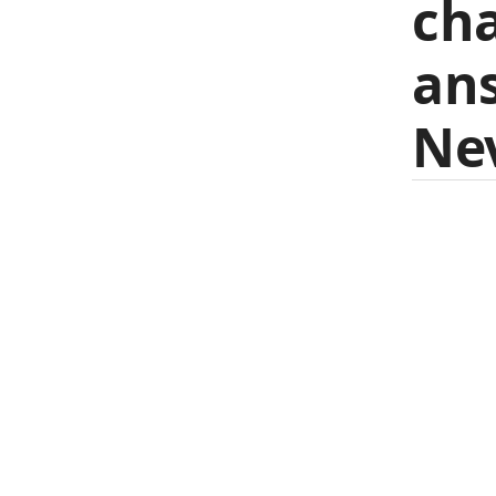
cha
ans
Ne