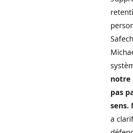
retenti
person
Safech
Michae
systèm
notre 
pas p
sens. 
a clar
défend