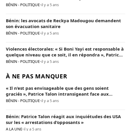
BÉNIN - POLITIQUE
•
il y a 5 ans
Bénin: les avocats de Reckya Madougou demandent
son évacuation sanitaire
BÉNIN - POLITIQUE
•
il y a 5 ans
Violences électorales: « Si Boni Yayi est responsable à
quelque niveau que ce soit, il en répondra », Patrice
Talon
BÉNIN - POLITIQUE
•
il y a 5 ans
À NE PAS MANQUER
« Il n’est pas envisageable que des gens soient
graciés », Patrice Talon intransigeant face aux
« opposants terroristes »
BÉNIN - POLITIQUE
•
il y a 5 ans
Bénin: Patrice Talon réagit aux inquiétudes des USA
sur les « arrestations d’opposants »
A LA UNE
•
il y a 5 ans