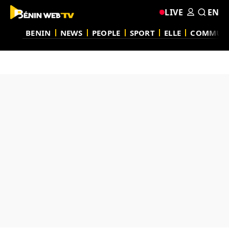
LIVE
EN
BENIN
NEWS
PEOPLE
SPORT
ELLE
COMMUN