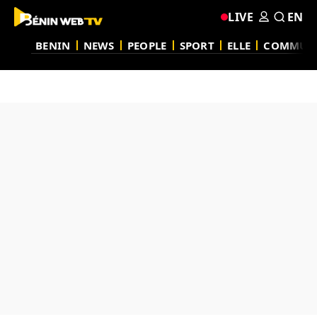
LIVE
EN
BENIN
NEWS
PEOPLE
SPORT
ELLE
COMMUN