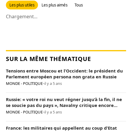
Les plus utiles
Les plus aimés
Tous
Chargement...
SUR LA MÊME THÉMATIQUE
Tensions entre Moscou et l’Occident: le président du
Parlement européen persona non grata en Russie
MONDE - POLITIQUE
•
il y a 5 ans
Russie: « votre roi nu veut régner jusqu’à la fin, il ne
se soucie pas du pays », Navalny critique encore
Poutine
MONDE - POLITIQUE
•
il y a 5 ans
France: les militaires qui appellent au coup d’Etat