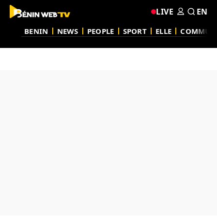
LIVE
EN
BENIN
NEWS
PEOPLE
SPORT
ELLE
COMMUN