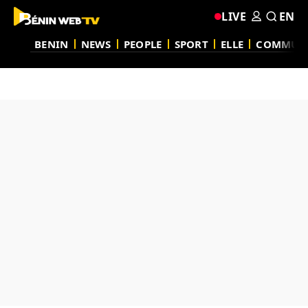
LIVE
EN
BENIN
NEWS
PEOPLE
SPORT
ELLE
COMMUN