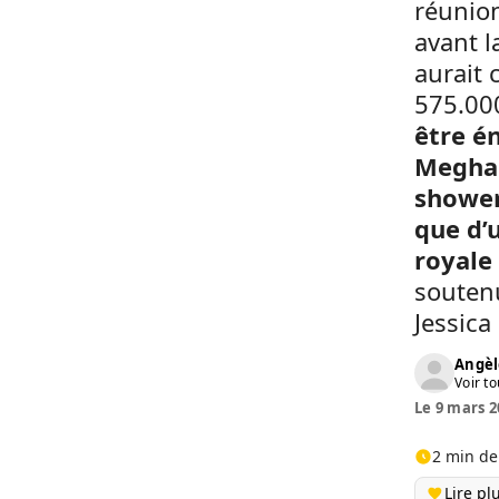
réunio
avant l
aurait 
575.00
être én
Meghan
shower
que d’
royale
souten
Jessic
Angèl
Voir to
Le 9 mars 2
2 min de
Lire pl