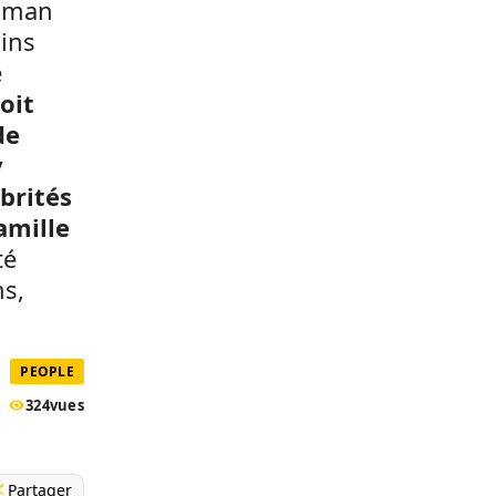
maman
ains
e
oit
de
y
brités
amille
té
ms,
PEOPLE
324
vues
Partager