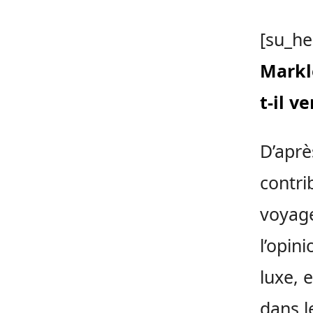
[su_he
Markl
t-il v
D’aprè
contri
voyage
l’opin
luxe, 
dans l