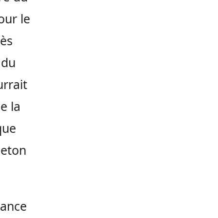
our le
rès
 du
urrait
e la
que
leton
sance