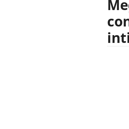
Meg
con
int