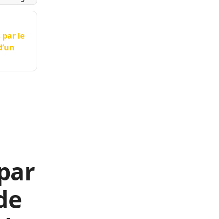
 par le
d’un
par
de