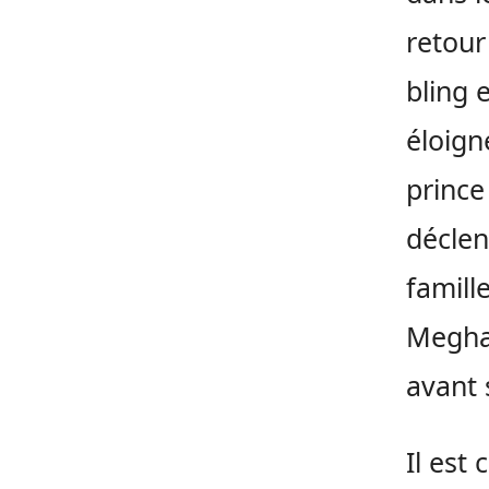
retour
bling 
éloign
prince
déclen
famill
Meghan
avant 
Il est