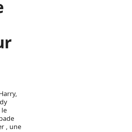
e
ur
Harry,
ady
 le
apade
er , une