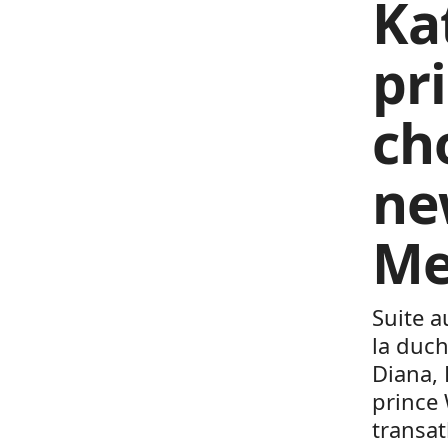
Ka
pr
ch
ne
Me
Suite a
la duc
Diana, 
prince 
transat