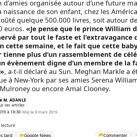
n d’amies organisée autour d’une future 
a naissance de son enfant, chez les Améric
coûté quelque 500.000 livres, soit autour d
0 euros.
«Je pense que le prince William d
ervé par tout le faste et l’extravagance 
 cette semaine, et le fait que cette bab
 tienne plus d’un rassemblement de célé
un évènement digne d’un membre de la f
 »
, a-t-il déclaré au Sun. Meghan Markle a é
ue à New-York par ses amies Serena Willia
a Mulroney ou encore Amal Clooney.
e M. ADANLE
us ses articles
019 à 18:30
•
MàJ le 9 mars 2019
 lecture
us tard
Google News
Commenter