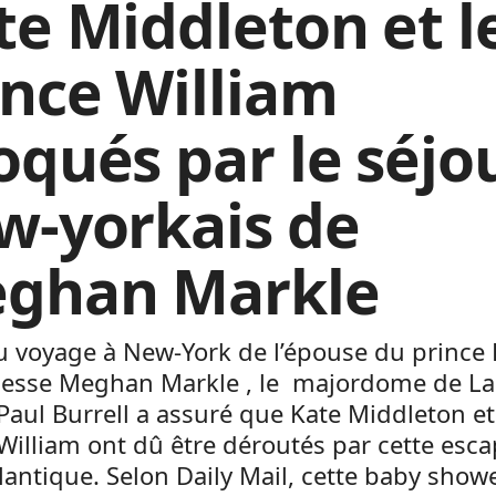
te Middleton et l
ince William
oqués par le séjo
w-yorkais de
ghan Markle
u voyage à New-York de l’épouse du prince 
hesse Meghan Markle , le majordome de L
Paul Burrell a assuré que Kate Middleton et
William ont dû être déroutés par cette esc
lantique. Selon Daily Mail, cette baby show