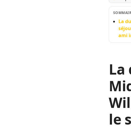
SOMMAI
La du
séjou
ami i
La 
Mid
Wil
le 