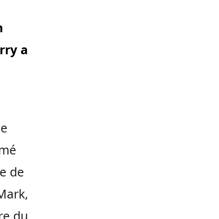
n
rry a
ce
lmé
re de
 Mark,
re du