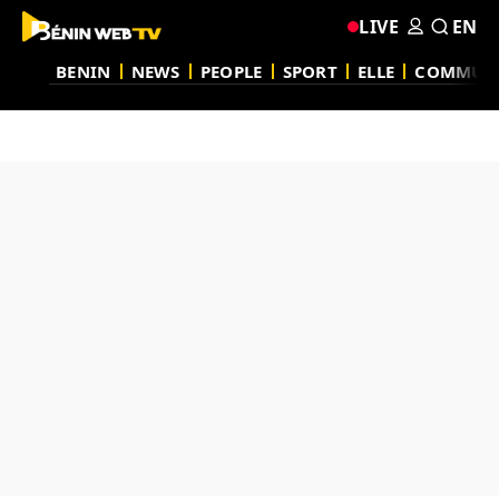
LIVE
EN
BENIN
NEWS
PEOPLE
SPORT
ELLE
COMMUN