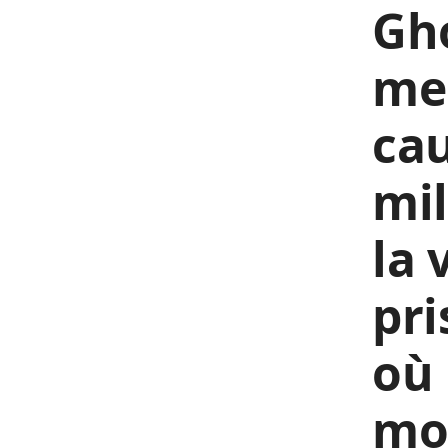
Gho
mer
cau
mil
la 
pri
où 
mo