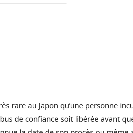
 très rare au Japon qu’une personne inc
bus de confiance soit libérée avant qu
onnue la date de son procès ou même 