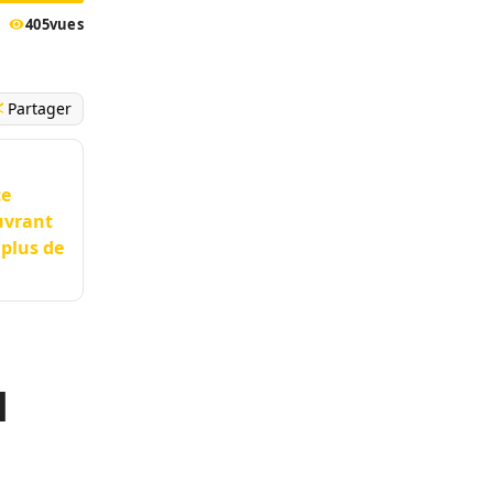
405
vues
Partager
ce
uvrant
 plus de
u