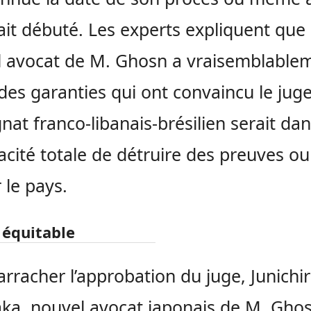
n’ait débuté. Les experts expliquent que 
 avocat de M. Ghosn a vraisemblable
 des garanties qui ont convaincu le jug
nat franco-libanais-brésilien serait da
pacité totale de détruire des preuves ou
 le pays.
 équitable
’arracher l’approbation du juge, Junichi
ka, nouvel avocat japonais de M. Ghos