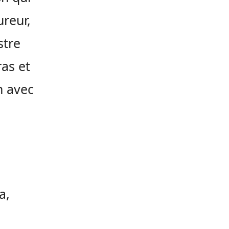
reur,
stre
ras et
n avec
a,