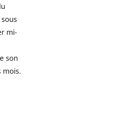
du
 sous
r mi-
e son
s mois.