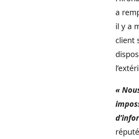
a remp
il y a
client
dispos
l’extér
« Nous
imposs
d’info
réputé