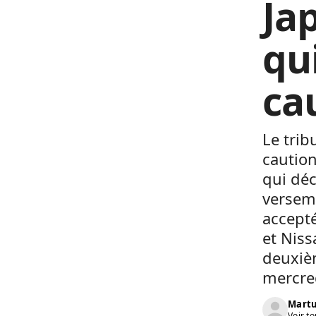
Ja
qu
ca
Le trib
caution
qui déc
verseme
accepté
et Niss
deuxièm
mercred
Martu
Voir to