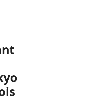
ant
a
kyo
ois