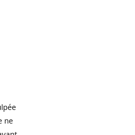
ulpée
e ne
avant