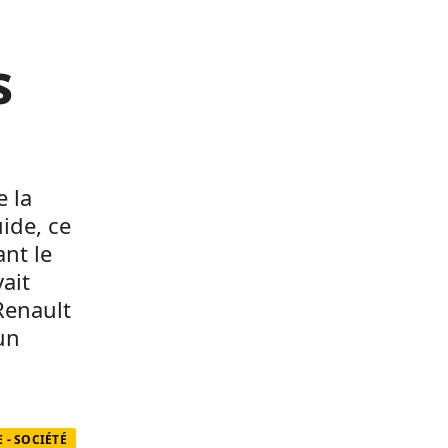
s
e la
uide, ce
nt le
ait
Renault
un
- SOCIÉTÉ