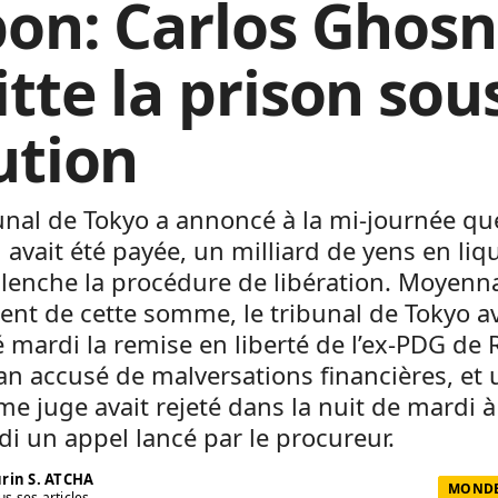
pon: Carlos Ghosn
itte la prison sou
ution
unal de Tokyo a annoncé à la mi-journée qu
 avait été payée, un milliard de yens en liq
lenche la procédure de libération. Moyenna
nt de cette somme, le tribunal de Tokyo av
 mardi la remise en liberté de l’ex-PDG de 
an accusé de malversations financières, et 
e juge avait rejeté dans la nuit de mardi à
i un appel lancé par le procureur.
rin S. ATCHA
MONDE 
us ses articles