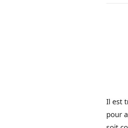
Il est
pour a
soit c