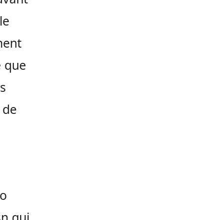
le
ment
e que
ns
 de
ro
n qui