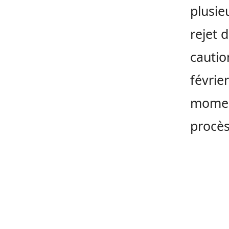
plusie
rejet 
cautio
févrie
moment
procès