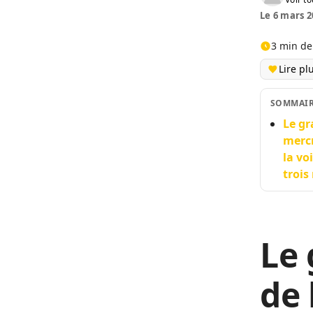
Le 6 mars 2
3 min de
Lire pl
SOMMAI
Le gr
mercr
la vo
trois
Le
de 