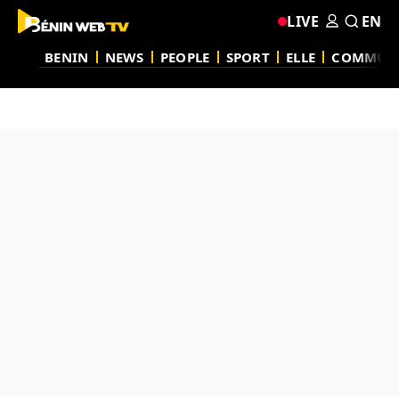
LIVE
EN
BENIN
NEWS
PEOPLE
SPORT
ELLE
COMMUN