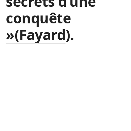
secrets d’une
conquête
»(Fayard).