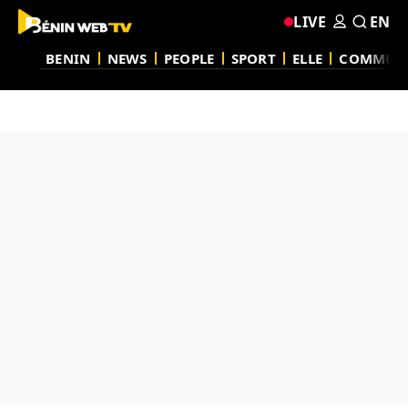
LIVE
EN
BENIN
NEWS
PEOPLE
SPORT
ELLE
COMMUN