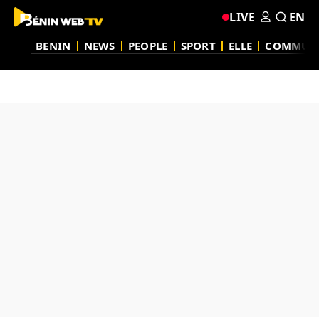
LIVE
EN
BENIN
NEWS
PEOPLE
SPORT
ELLE
COMMUN