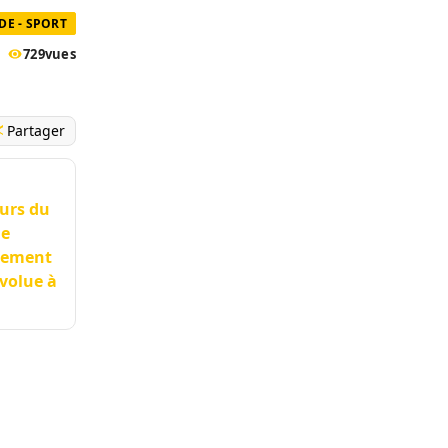
E - SPORT
729
vues
Partager
eurs du
me
llement
évolue à