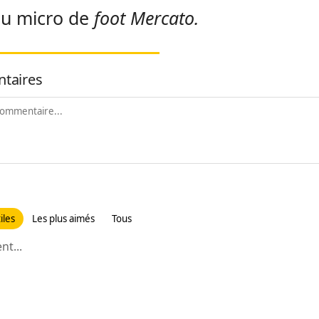
au micro de
foot Mercato.
taires
iles
Les plus aimés
Tous
t...