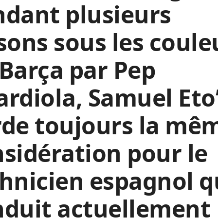
dant plusieurs
sons sous les coule
Barça par Pep
rdiola, Samuel Eto
rde toujours la mê
sidération pour le
hnicien espagnol q
nduit actuellement