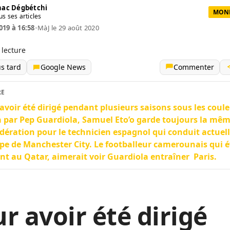
ac Dégbétchi
MOND
us ses articles
019 à 16:58
•
MàJ le 29 août 2020
 lecture
us tard
Google News
Commenter
RE
avoir été dirigé pendant plusieurs saisons sous les coul
 par Pep Guardiola, Samuel Eto’o garde toujours la mê
dération pour le technicien espagnol qui conduit actue
ipe de Manchester City. Le footballeur camerounais qui 
nt au Qatar, aimerait voir Guardiola entraîner Paris.
r avoir été dirigé