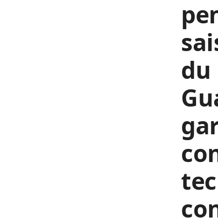
pen
sai
du 
Gua
ga
con
tec
co