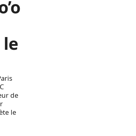
o’o
 le
aris
FC
eur de
r
ète le