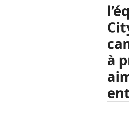
l’é
Cit
ca
à p
aim
ent