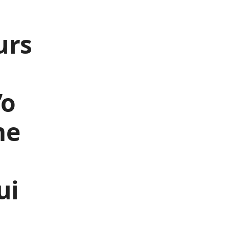
urs
’o
me
ui