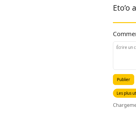
Eto’o 
Commen
Publier
Les plus ut
Chargemen