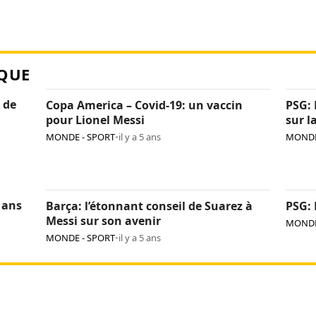
QUE
 de
Copa America – Covid-19: un vaccin
PSG: 
pour Lionel Messi
sur l
MONDE - SPORT
•
il y a 5 ans
MONDE
 ans
Barça: l’étonnant conseil de Suarez à
PSG: 
Messi sur son avenir
MONDE
MONDE - SPORT
•
il y a 5 ans