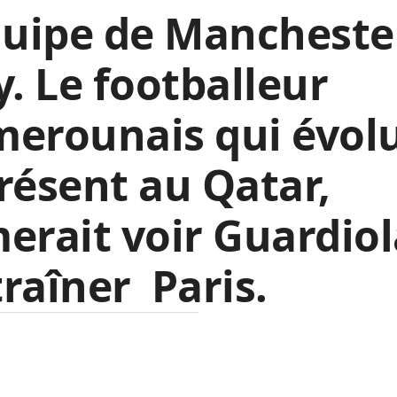
quipe de Mancheste
y. Le footballeur
merounais qui évol
résent au Qatar,
erait voir Guardio
raîner Paris.