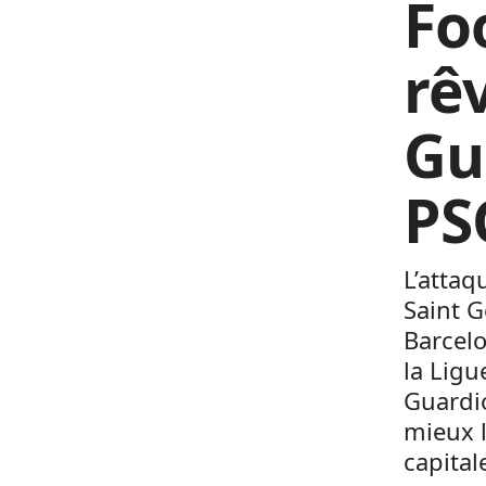
Fo
rê
Gu
PS
L’attaq
Saint G
Barcelo
la Lig
Guardio
mieux l
capital