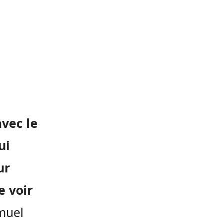
avec le
ui
ur
e voir
muel