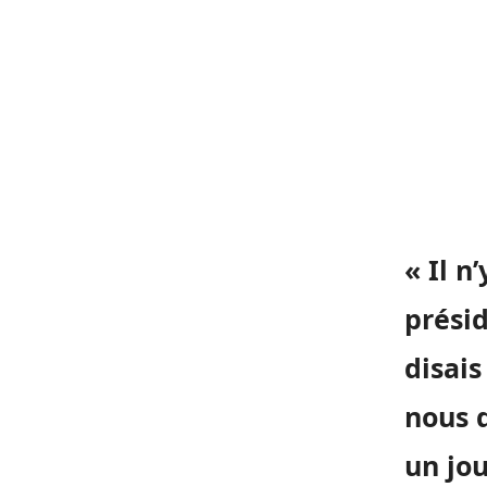
« Il n
présid
disais
nous q
un jou