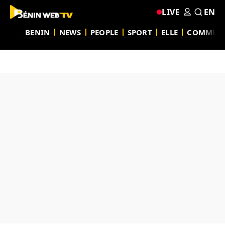
LIVE
EN
BENIN
NEWS
PEOPLE
SPORT
ELLE
COMMUN