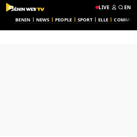
LIVE
EN
BENIN
NEWS
PEOPLE
SPORT
ELLE
COMMUN