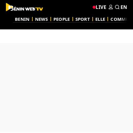
LIVE
EN
BENIN
NEWS
PEOPLE
SPORT
ELLE
COMMUN