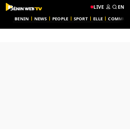
LIVE
EN
BENIN
NEWS
PEOPLE
SPORT
ELLE
COMMUN